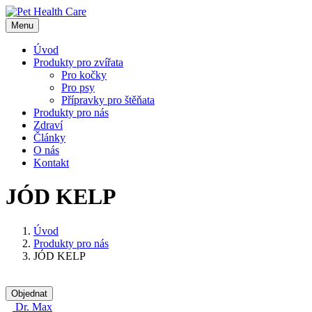
Skip
to
Menu
content
Úvod
Produkty pro zvířata
Pro kočky
Pro psy
Přípravky pro štěňata
Produkty pro nás
Zdraví
Články
O nás
Kontakt
JÓD KELP
Úvod
Produkty pro nás
JÓD KELP
Objednat
Dr. Max